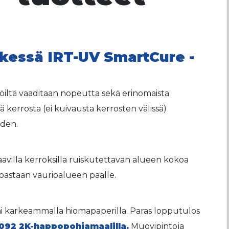
tkessä IRT-UV SmartCure -
töiltä vaaditaan nopeutta sekä erinomaista
stä kerrosta (ei kuivausta kerrosten välissä)
uden.
aavilla kerroksilla ruiskutettavan alueen kokoa
oastaan vaurioalueen päälle.
ai karkeammalla hiomapaperilla. Paras lopputulos
D8092 2K-happopohjamaalilla.
Muovipintoja