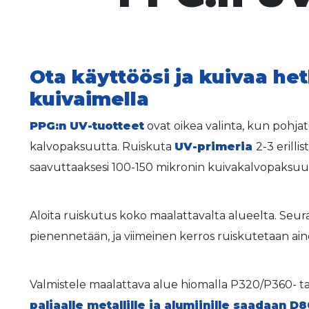
Ota käyttöösi ja kuivaa he
kuivaimella
PPG:n UV-tuotteet
ovat oikea valinta, kun pohja
kalvopaksuutta. Ruiskuta
UV-primeria
2-3 erilli
saavuttaaksesi 100-150 mikronin kuivakalvopaksu
Aloita ruiskutus koko maalattavalta alueelta. Seur
pienennetään, ja viimeinen kerros ruiskutetaan ain
Valmistele maalattava alue hiomalla P320/P360- t
paljaalle metallille ja alumiinille saadaan 