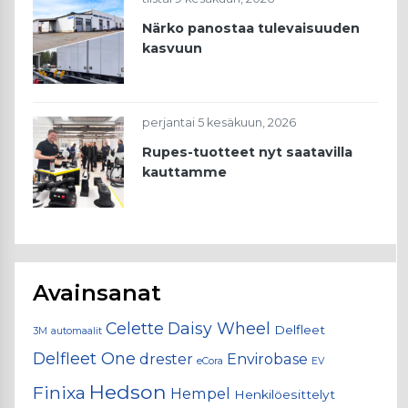
Närko panostaa tulevaisuuden
kasvuun
perjantai 5 kesäkuun, 2026
Rupes-tuotteet nyt saatavilla
kauttamme
Avainsanat
Celette
Daisy Wheel
Delfleet
3M
automaalit
Delfleet One
drester
Envirobase
eCora
EV
Hedson
Finixa
Hempel
Henkilöesittelyt