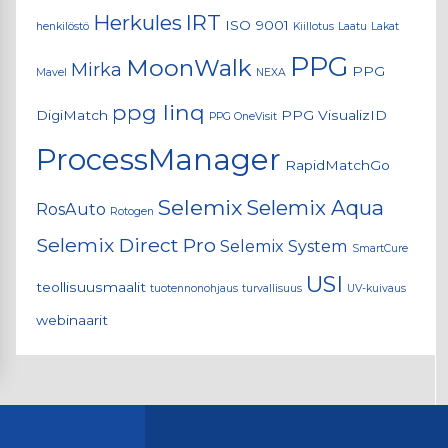
IRT
Herkules
ISO 9001
henkilöstö
Kiillotus
Laatu
Lakat
PPG
MoonWalk
Mirka
PPG
Mavel
NEXA
ppg linq
DigiMatch
PPG VisualizID
PPG OneVisit
ProcessManager
RapidMatchGo
Selemix
Selemix Aqua
RosAuto
Rotogen
Selemix Direct Pro
Selemix System
SmartCure
USI
teollisuusmaalit
tuotennonohjaus
turvallisuus
UV-kuivaus
webinaarit