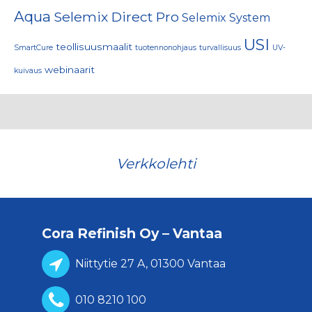
Aqua
Selemix Direct Pro
Selemix System
USI
teollisuusmaalit
SmartCure
tuotennonohjaus
turvallisuus
UV-
webinaarit
kuivaus
Verkkolehti
Cora Refinish Oy – Vantaa
Niittytie 27 A, 01300 Vantaa
010 8210 100