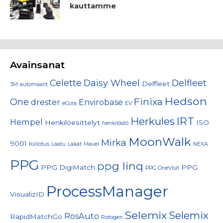
kauttamme
Avainsanat
Celette
Daisy Wheel
Delfleet
Delfleet
3M
automaalit
Hedson
Finixa
One
drester
Envirobase
eCora
EV
IRT
Herkules
Hempel
Henkilöesittelyt
ISO
henkilöstö
MoonWalk
Mirka
9001
Kiillotus
Laatu
Lakat
Mavel
NEXA
PPG
ppg linq
PPG DigiMatch
PPG
PPG OneVisit
ProcessManager
VisualizID
Selemix
Selemix
RosAuto
RapidMatchGo
Rotogen