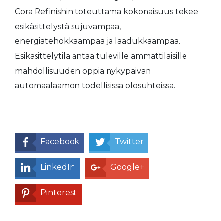
Cora Refinishin toteuttama kokonaisuus tekee
esikäsittelystä sujuvampaa,
energiatehokkaampaa ja laadukkaampaa.
Esikäsittelytila antaa tuleville ammattilaisille
mahdollisuuden oppia nykypäivän
automaalaamon todellisissa olosuhteissa.
Facebook
Twitter
LinkedIn
Google+
Pinterest