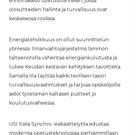
erinomaisesti opetustilanteisiin, joissa
olosuhteiden hallinta ja turvallisuus ovat
keskeisessä roolissa.
Energiatehokkuus on ollut suunnittelun
ytimessä. Ilmanvaihtojärjestelmä lämmön
talteenotolla vähentää energiankulutusta ja
tukee Keudan kestävän kehityksen tavoitteita.
Samalla tila täyttää kaikki teollisen tason
turvallisuusvaatimukset ja tarjoaa opiskelijoille
aidot työelämän kaltaiset puitteet jo
koulutusvaiheessa.
USI Italia Synchro -esikäsittelytila edustaa
modernia opetusteknologiaa parhaimmillaan.