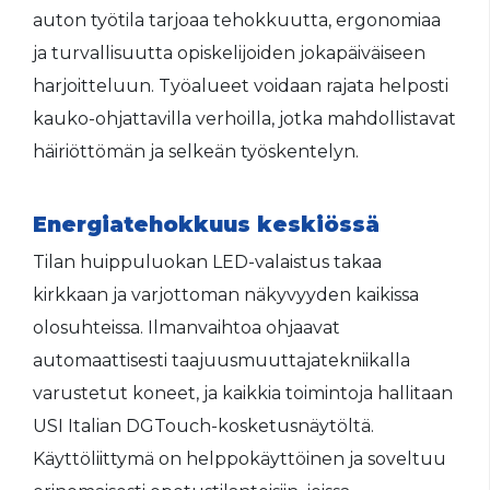
auton työtila tarjoaa tehokkuutta, ergonomiaa
ja turvallisuutta opiskelijoiden jokapäiväiseen
harjoitteluun. Työalueet voidaan rajata helposti
kauko-ohjattavilla verhoilla, jotka mahdollistavat
häiriöttömän ja selkeän työskentelyn.
Energiatehokkuus keskiössä
Tilan huippuluokan LED-valaistus takaa
kirkkaan ja varjottoman näkyvyyden kaikissa
olosuhteissa. Ilmanvaihtoa ohjaavat
automaattisesti taajuusmuuttajatekniikalla
varustetut koneet, ja kaikkia toimintoja hallitaan
USI Italian DGTouch-kosketusnäytöltä.
Käyttöliittymä on helppokäyttöinen ja soveltuu