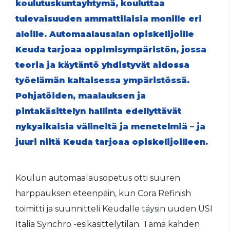
koulutuskuntayhtymä, kouluttaa
tulevaisuuden ammattilaisia monille eri
aloille. Automaa­lausalan opiskelijoille
Keuda tarjoaa oppimisympäristön, jossa
teoria ja käytäntö yhdistyvät aidossa
työelämän kaltaisessa ympäristössä.
Pohjatöiden, maalauksen ja
pintakäsittelyn hallinta edellyttävät
nykyaikaisia välineitä ja menetelmiä – ja
juuri niitä Keuda tarjoaa opiskelijoilleen.
Koulun automaalausopetus otti suuren
harppauksen eteenpäin, kun Cora Refinish
toimitti ja suunnitteli Keudalle täysin uuden USI
Italia Synchro -esikäsittelytilan. Tämä kahden